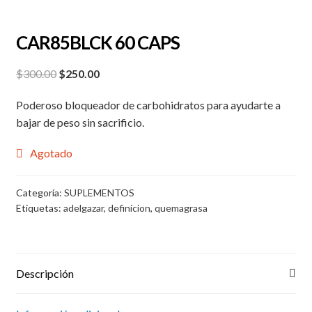
CAR85BLCK 60 CAPS
Original
Current
$
300.00
$
250.00
price
price
Poderoso bloqueador de carbohidratos para ayudarte a
was:
is:
bajar de peso sin sacrificio.
$300.00.
$250.00.
Agotado
Categoría:
SUPLEMENTOS
Etiquetas:
adelgazar
,
definicion
,
quemagrasa
Descripción