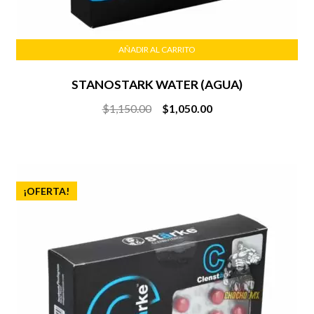
AÑADIR AL CARRITO
STANOSTARK WATER (AGUA)
Original
Current
$
1,150.00
$
1,050.00
price
price
was:
is:
$1,150.00.
$1,050.00.
¡OFERTA!