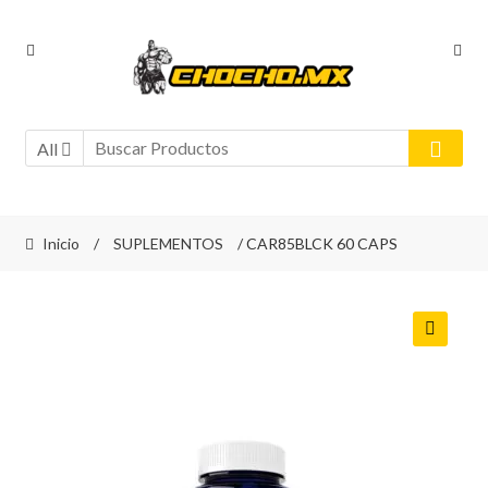
Ir
Ir
a
al
la
contenido
navegación
All
Inicio
/
SUPLEMENTOS
/ CAR85BLCK 60 CAPS
🔍