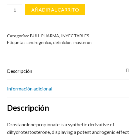
MASTEBULL
AÑADIR AL CARRITO
cantidad
Categorías:
BULL PHARMA
,
INYECTABLES
Etiquetas:
androgenico
,
definicion
,
masteron
Descripción
Información adicional
Descripción
Drostanolone propionate is a synthetic derivative of
dihydrotestosterone, displaying a potent androgenic effect