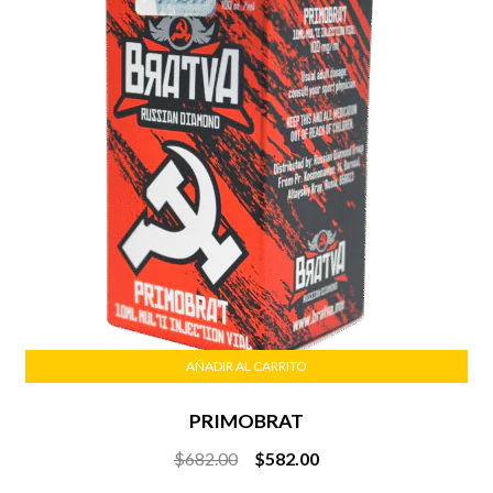
AÑADIR AL CARRITO
PRIMOBRAT
Original
Current
$
682.00
$
582.00
price
price