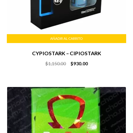
AÑADIR AL CARRITO
CYPIOSTARK – CIPIOSTARK
Original
Current
$
1,150.00
$
930.00
price
price
was:
is:
$1,150.00.
$930.00.