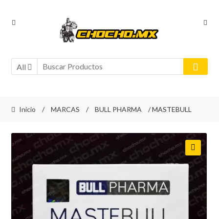
Ir
Ir
a
al
la
contenido
navegación
All
Inicio
/
MARCAS
/
BULL PHARMA
/ MASTEBULL
🔍