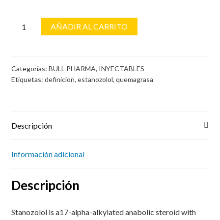
STANOBULL
AÑADIR AL CARRITO
AGUA
cantidad
Categorías:
BULL PHARMA
,
INYECTABLES
Etiquetas:
definicion
,
estanozolol
,
quemagrasa
Descripción
Información adicional
Descripción
Stanozolol is a17-alpha-alkylated anabolic steroid with