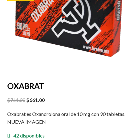
OXABRAT
Original
Current
$
761.00
$
661.00
price
price
Oxabrat es Oxandrolona oral de 10 mg con 90 tabletas.
was:
is:
NUEVA IMAGEN
$761.00.
$661.00.
42 disponibles