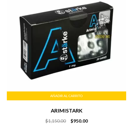
AÑADIR AL CARRITO
ARIMISTARK
Original
Current
$
1,150.00
$
950.00
price
price