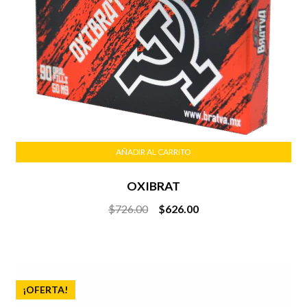
AÑADIR AL CARRITO
OXIBRAT
Original
Current
$
726.00
$
626.00
price
price
was:
is:
$726.00.
$626.00.
¡OFERTA!