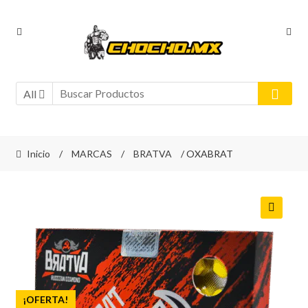
Ir
Ir
a
al
la
contenido
navegación
All
Inicio
/
MARCAS
/
BRATVA
/ OXABRAT
🔍
¡OFERTA!