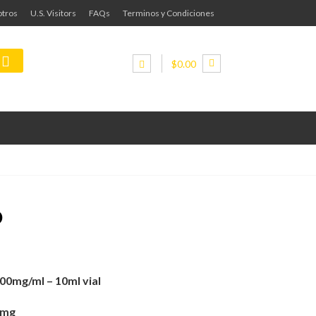
tros
U.S. Visitors
FAQs
Terminos y Condiciones
$0.00
D
200mg/ml – 10ml vial
0mg