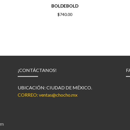
BOLDEBOLD
$
740.00
¡CONTÁCTANOS!
F
UBICACIÓN: CIUDAD DE MÉXICO.
CORREO:
ventas@chocho.mx