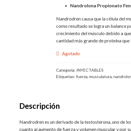
Nandrolona Propionato Feni
Nandrodren causa que la célula del m
como resultado se logra un balance po
crecimiento del músculo debido a que l
cantidad más grande de proteína que l
Agotado
Categoría:
INYECTABLES
Etiquetas:
fuerza
,
musculatura
,
nandrolo
Descripción
Nandrodren es u
n derivado de la testosterona, uno de l
cuanto al aumento de fuerza y volumen muscular y por s