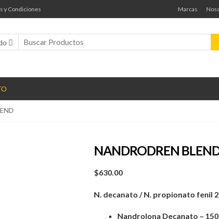
s y Condiciones
Marcas
Noso
do
TO
LEND
NANDRODREN BLEN
$
630.00
N. decanato / N. propionato fenil 
Nandrolona Decanato – 15