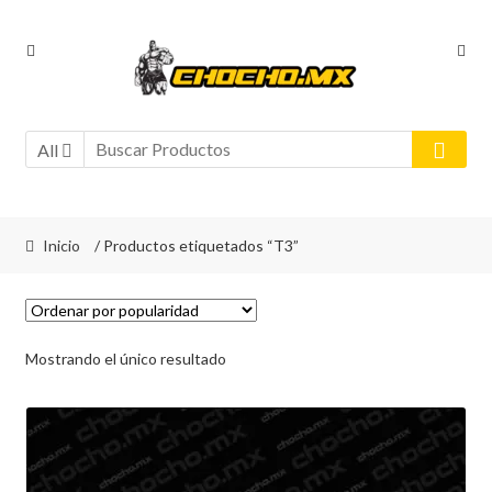
Ir
Ir
a
al
la
contenido
navegación
All
Inicio
/ Productos etiquetados “T3”
Mostrando el único resultado