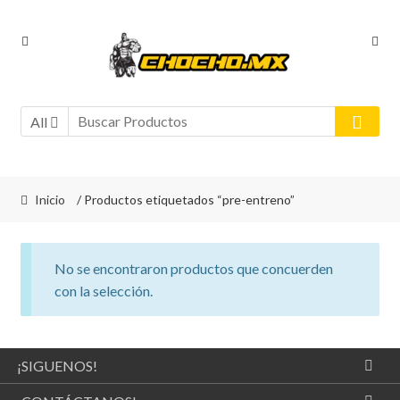
Ir
Ir
a
al
la
contenido
navegación
All
Inicio
/ Productos etiquetados “pre-entreno”
No se encontraron productos que concuerden
con la selección.
¡SIGUENOS!