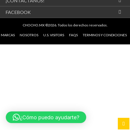
¡CONTÁCTANOS!
FACEBOOK
CHOCHO.MX ©2026.
Todos los derechos reservados.
MARCAS
NOSOTROS
U.S. VISITORS
FAQS
TERMINOS Y CONDICIONES
¿Cómo puedo ayudarte?