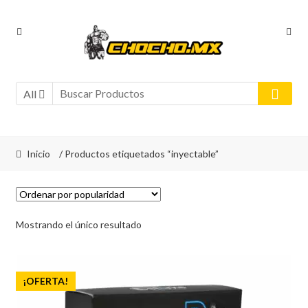
Ir
Ir
a
al
la
contenido
navegación
All
Inicio
/ Productos etiquetados “inyectable”
Mostrando el único resultado
¡OFERTA!