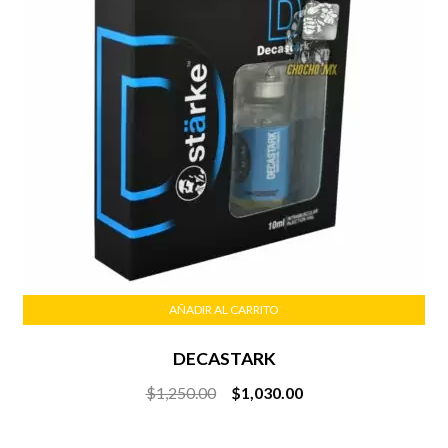
AÑADIR AL CARRITO
DECASTARK
Original
Current
$
1,250.00
$
1,030.00
price
price
was:
is: