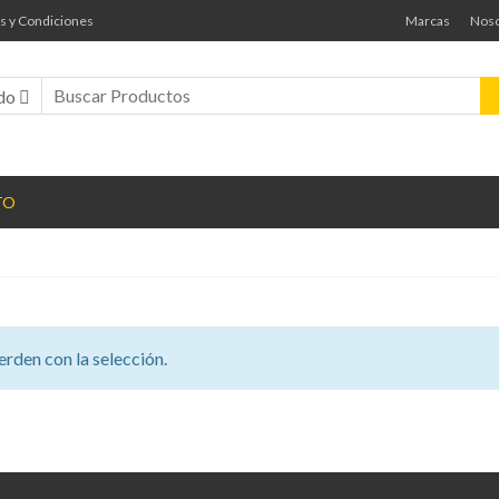
s y Condiciones
Marcas
Noso
do
TO
rden con la selección.