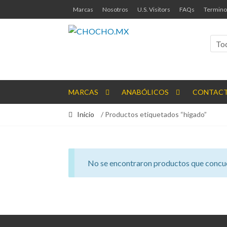
Ir
Ir
Marcas
Nosotros
U.S. Visitors
FAQs
Termino
a
al
la
contenido
navegación
To
MARCAS
ANABÓLICOS
CONTAC
Inicio
/ Productos etiquetados “higado”
No se encontraron productos que concue