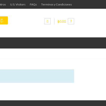
tros
U.S. Visitors
FAQs
Terminos y Condiciones
$0.00