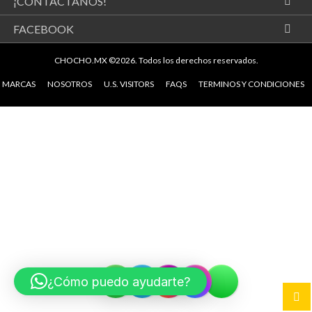
¡CONTÁCTANOS!
FACEBOOK
CHOCHO.MX ©2026.
Todos los derechos reservados.
MARCAS
NOSOTROS
U.S. VISITORS
FAQS
TERMINOS Y CONDICIONES
¿Cómo puedo ayudarte?