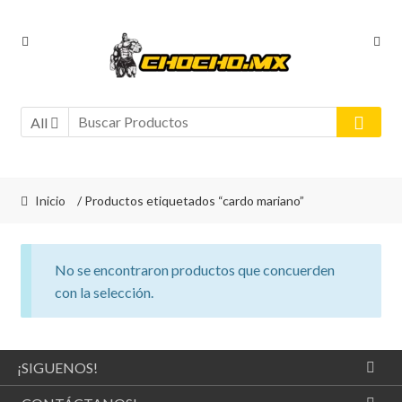
Ir
Ir
a
al
la
contenido
navegación
All
Inicio
/ Productos etiquetados “cardo mariano”
No se encontraron productos que concuerden
con la selección.
¡SIGUENOS!