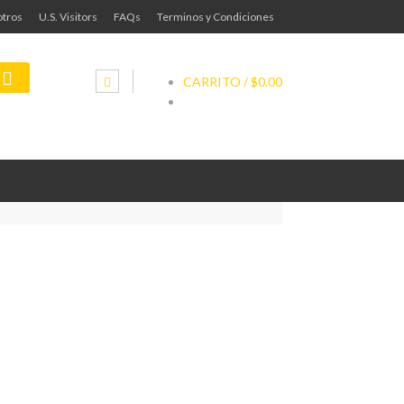
tros
U.S. Visitors
FAQs
Terminos y Condiciones
CARRITO /
$0.00