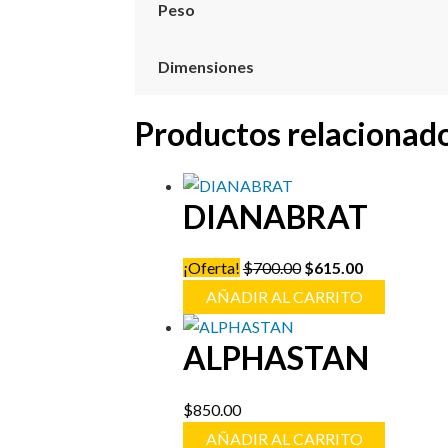
Peso
Dimensiones
Productos relacionad
DIANABRAT
Original
Current
¡Oferta!
$
700.00
$
615.00
price
price
AÑADIR AL CARRITO
was:
is:
$700.00.
$615.00.
ALPHASTAN
$
850.00
AÑADIR AL CARRITO