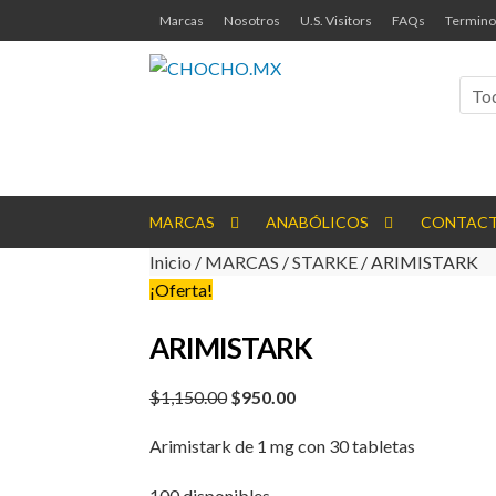
Ir
Ir
Marcas
Nosotros
U.S. Visitors
FAQs
Termino
a
al
la
contenido
navegación
To
MARCAS
ANABÓLICOS
CONTAC
Inicio
/
MARCAS
/
STARKE
/ ARIMISTARK
¡Oferta!
ARIMISTARK
Original
Current
$
1,150.00
$
950.00
price
price
Arimistark de 1 mg con 30 tabletas
was:
is:
$1,150.00.
$950.00.
100 disponibles