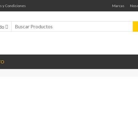
s y Condiciones
Marcas
Noso
do
TO