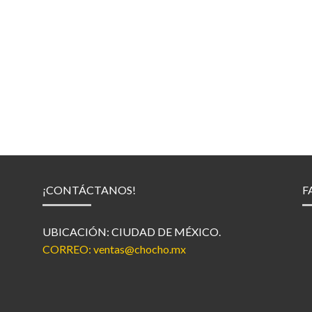
¡CONTÁCTANOS!
F
UBICACIÓN: CIUDAD DE MÉXICO.
CORREO:
ventas@chocho.mx