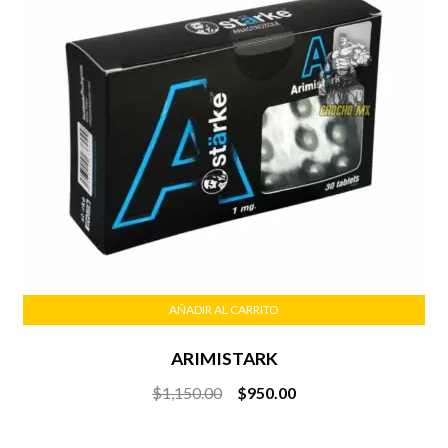
AÑADIR AL CARRITO
ARIMISTARK
Original
Current
$
1,150.00
$
950.00
price
price
was:
is: