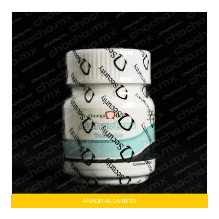
$1,150.00.
$950.00.
AÑADIR AL CARRITO