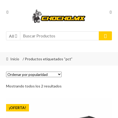
Ir
Ir
a
al
la
contenido
navegación
All
Inicio
/ Productos etiquetados “pct”
Sorted
Mostrando todos los 2 resultados
by
popularity
¡OFERTA!