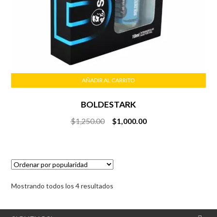
AÑADIR AL CARRITO
BOLDESTARK
Original
Current
$
1,250.00
$
1,000.00
price
price
was:
is:
$1,250.00.
$1,000.00.
Sorted
Mostrando todos los 4 resultados
by
popularity