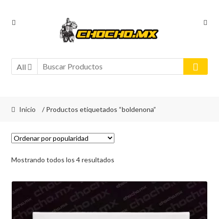
Ir
Ir
a
al
la
contenido
navegación
All
Inicio
/ Productos etiquetados “boldenona”
Sorted
Mostrando todos los 4 resultados
by
popularity