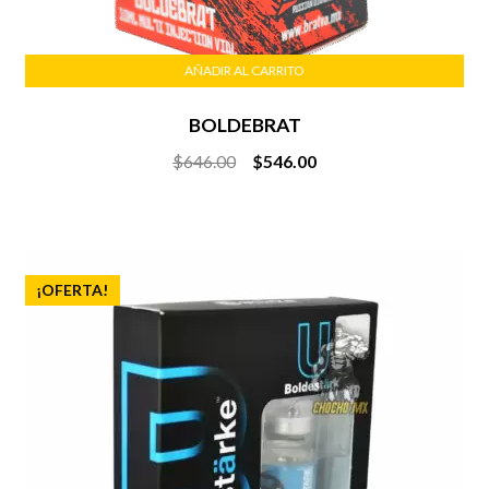
AÑADIR AL CARRITO
BOLDEBRAT
Original
Current
$
646.00
$
546.00
price
price
was:
is:
$646.00.
$546.00.
¡OFERTA!